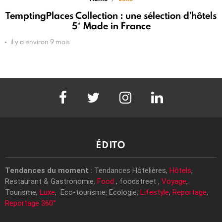
TemptingPlaces Collection : une sélection d’hôtels
5* Made in France
il y a environ 9 mois
facebook
twitter
instagram
linkedin
ÉDITO
Tendances du moment
: Tendances Hôtelières,
Hôtels
,
Restaurant & Gastronomie,
Food
, foodstreet ,
Voyage
,
Tourisme,
Luxe
, Eco-tourisme, Ecologie,
Lifestyle
,
Reportage
,
Reportage 360°