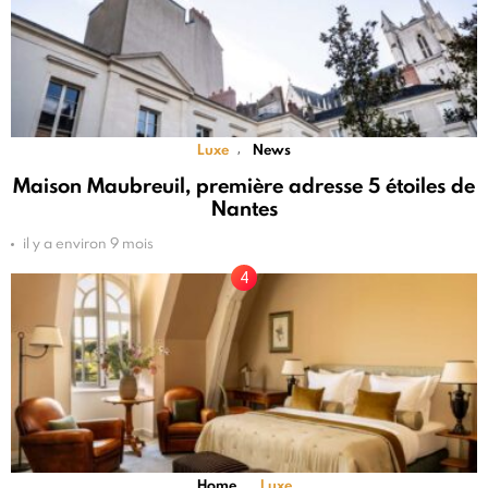
Luxe
News
,
Maison Maubreuil, première adresse 5 étoiles de
Nantes
il y a environ 9 mois
Home
Luxe
,