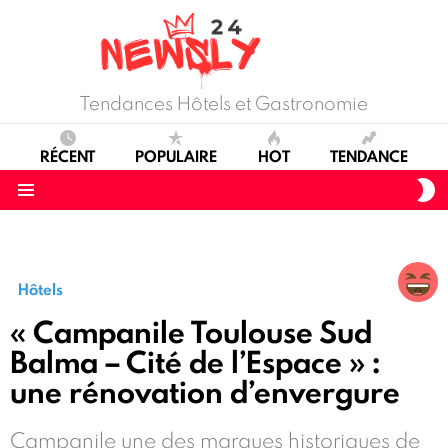
Tendances Hôtels et Gastronomie
RÉCENT
POPULAIRE
HOT
TENDANCE
S
S
Menu
Hôtels
« Campanile Toulouse Sud
Balma – Cité de l’Espace » :
une rénovation d’envergure
Campanile une des marques historiques de