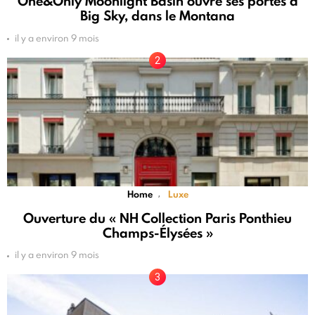
One&Only Moonlight Basin ouvre ses portes à
Big Sky, dans le Montana
il y a environ 9 mois
Home
Luxe
,
Ouverture du « NH Collection Paris Ponthieu
Champs-Élysées »
il y a environ 9 mois