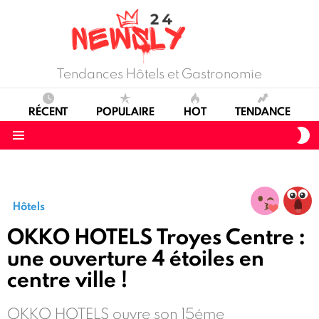
Tendances Hôtels et Gastronomie
RÉCENT
POPULAIRE
HOT
TENDANCE
S
S
Menu
Hôtels
OKKO HOTELS Troyes Centre :
une ouverture 4 étoiles en
centre ville !
OKKO HOTELS ouvre son 15éme