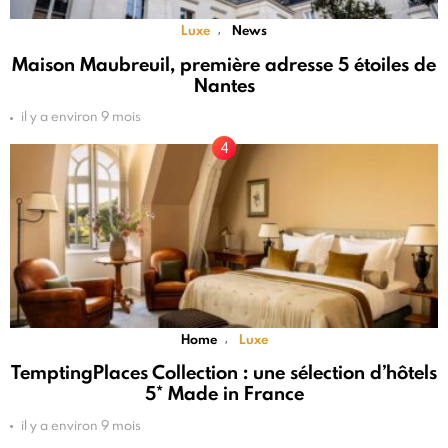
Luxe
News
,
Maison Maubreuil, première adresse 5 étoiles de
Nantes
il y a environ 9 mois
Home
Luxe
,
TemptingPlaces Collection : une sélection d’hôtels
5* Made in France
il y a environ 9 mois