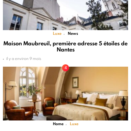
Luxe
News
,
Maison Maubreuil, première adresse 5 étoiles de
Nantes
il y a environ 9 mois
Home
Luxe
,