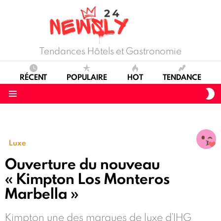
Tendances Hôtels et Gastronomie
RÉCENT
POPULAIRE
HOT
TENDANCE
S
S
Menu
Luxe
Ouverture du nouveau
« Kimpton Los Monteros
Marbella »
Kimpton une des marques de luxe d’IHG