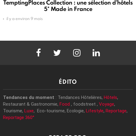
TemptingPlaces Collection : une sélection d’hôtels
5* Made in France
il y a environ 9 mois
facebook
twitter
instagram
linkedin
ÉDITO
Tendances du moment
: Tendances Hôtelières,
Hôtels
,
Restaurant & Gastronomie,
Food
, foodstreet ,
Voyage
,
Tourisme,
Luxe
, Eco-tourisme, Ecologie,
Lifestyle
,
Reportage
,
Reportage 360°