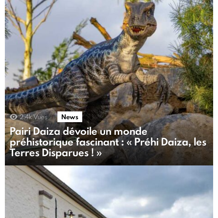
2.4k
Vues
News
Pairi Daiza dévoile un monde
préhistorique fascinant : « Préhi Daiza, les
Terres Disparues ! »