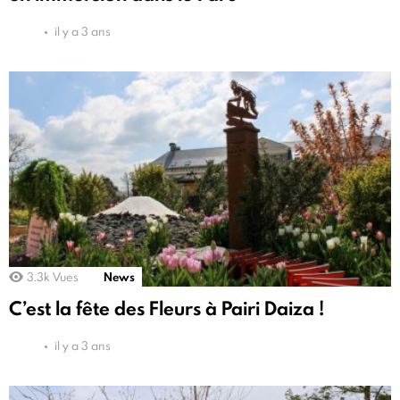
il y a 3 ans
3.3k
Vues
News
C’est la fête des Fleurs à Pairi Daiza !
il y a 3 ans