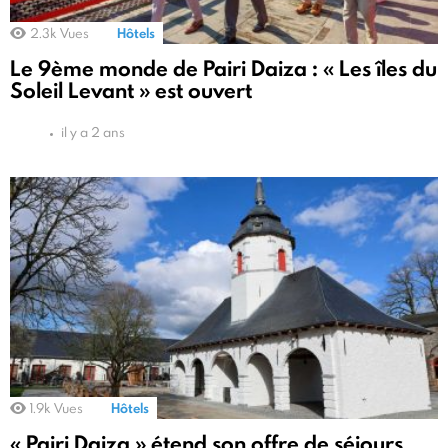
2.3k
Vues
Hôtels
Le 9ème monde de Pairi Daiza : « Les îles du
Soleil Levant » est ouvert
il y a 2 ans
1.9k
Vues
Hôtels
« Pairi Daiza » étend son offre de séjours