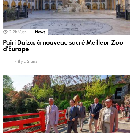
2.2k
Vues
News
Pairi Daiza, à nouveau sacré Meilleur Zoo
d’Europe
il y a 2 ans