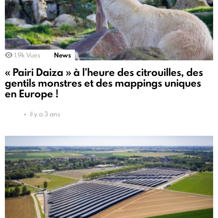
1.9k
Vues
News
« Pairi Daiza » à l’heure des citrouilles, des
gentils monstres et des mappings uniques
en Europe !
il y a 3 ans