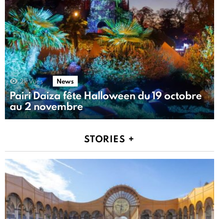
2k
Vues
News
Pairi Daiza fête Halloween du 19 octobre
au 2 novembre
STORIES +