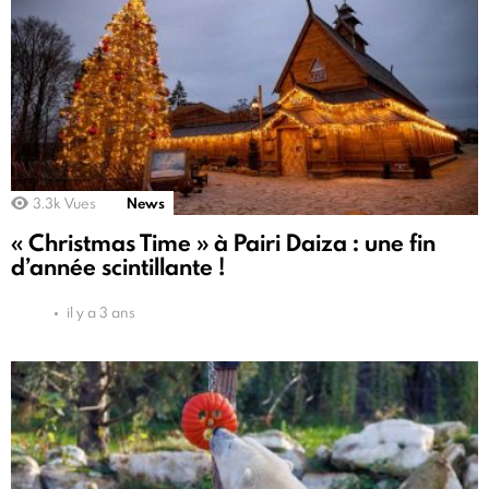
3.3k
Vues
News
« Christmas Time » à Pairi Daiza : une fin
d’année scintillante !
il y a 3 ans