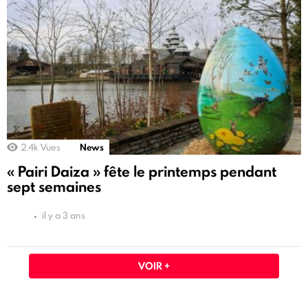
2.4k
Vues
News
« Pairi Daiza » fête le printemps pendant
sept semaines
il y a 3 ans
VOIR +