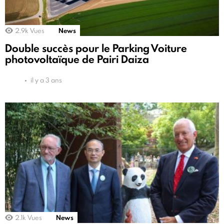
2.9k
Vues
News
Double succès pour le Parking Voiture
photovoltaïque de Pairi Daiza
il y a 3 ans
2.1k
Vues
News